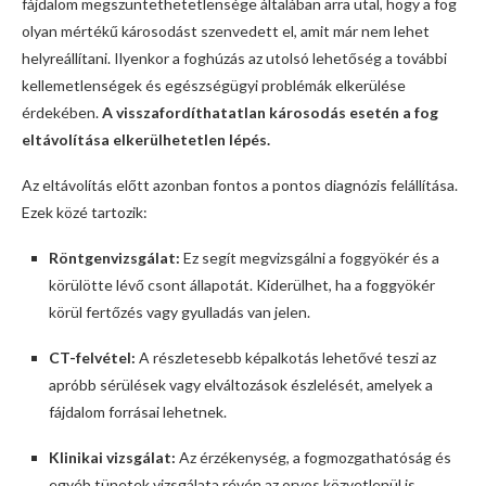
fájdalom megszüntethetetlensége általában arra utal, hogy a fog
olyan mértékű károsodást szenvedett el, amit már nem lehet
helyreállítani. Ilyenkor a foghúzás az utolsó lehetőség a további
kellemetlenségek és egészségügyi problémák elkerülése
érdekében.
A visszafordíthatatlan károsodás esetén a fog
eltávolítása elkerülhetetlen lépés.
Az eltávolítás előtt azonban fontos a pontos diagnózis felállítása.
Ezek közé tartozik:
Röntgenvizsgálat:
Ez segít megvizsgálni a foggyökér és a
körülötte lévő csont állapotát. Kiderülhet, ha a foggyökér
körül fertőzés vagy gyulladás van jelen.
CT-felvétel:
A részletesebb képalkotás lehetővé teszi az
apróbb sérülések vagy elváltozások észlelését, amelyek a
fájdalom forrásai lehetnek.
Klinikai vizsgálat:
Az érzékenység, a fogmozgathatóság és
egyéb tünetek vizsgálata révén az orvos közvetlenül is