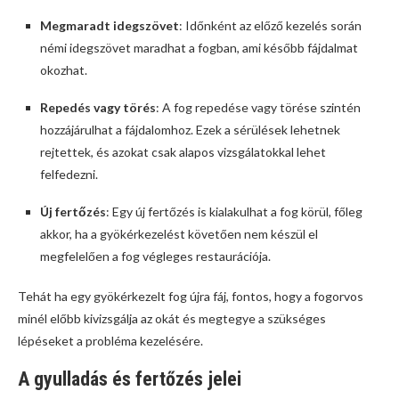
Megmaradt idegszövet
: Időnként az előző kezelés során
némi idegszövet maradhat a fogban, ami később fájdalmat
okozhat.
Repedés vagy törés
: A fog repedése vagy törése szintén
hozzájárulhat a fájdalomhoz. Ezek a sérülések lehetnek
rejtettek, és azokat csak alapos vizsgálatokkal lehet
felfedezni.
Új fertőzés
: Egy új fertőzés is kialakulhat a fog körül, főleg
akkor, ha a gyökérkezelést követően nem készül el
megfelelően a fog végleges restaurációja.
Tehát ha egy gyökérkezelt fog újra fáj, fontos, hogy a fogorvos
minél előbb kivizsgálja az okát és megtegye a szükséges
lépéseket a probléma kezelésére.
A gyulladás és fertőzés jelei