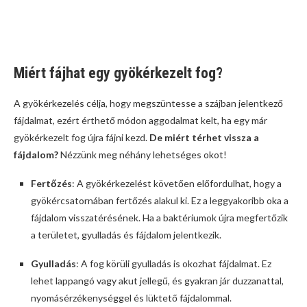
Miért fájhat egy gyökérkezelt fog?
A gyökérkezelés célja, hogy megszüntesse a szájban jelentkező
fájdalmat, ezért érthető módon aggodalmat kelt, ha egy már
gyökérkezelt fog újra fájni kezd.
De miért térhet vissza a
fájdalom?
Nézzünk meg néhány lehetséges okot!
Fertőzés
: A gyökérkezelést követően előfordulhat, hogy a
gyökércsatornában fertőzés alakul ki. Ez a leggyakoribb oka a
fájdalom visszatérésének. Ha a baktériumok újra megfertőzik
a területet, gyulladás és fájdalom jelentkezik.
Gyulladás
: A fog körüli gyulladás is okozhat fájdalmat. Ez
lehet lappangó vagy akut jellegű, és gyakran jár duzzanattal,
nyomásérzékenységgel és lüktető fájdalommal.