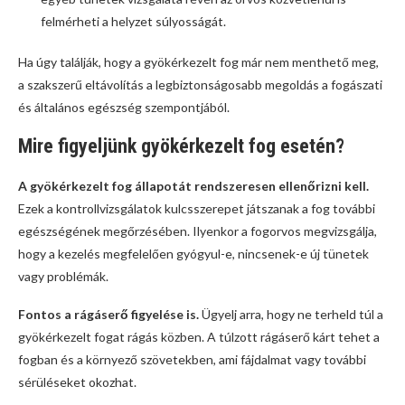
felmérheti a helyzet súlyosságát.
Ha úgy találják, hogy a gyökérkezelt fog már nem menthető meg,
a szakszerű eltávolítás a legbiztonságosabb megoldás a fogászati
és általános egészség szempontjából.
Mire figyeljünk gyökérkezelt fog esetén?
A gyökérkezelt fog állapotát rendszeresen ellenőrizni kell.
Ezek a kontrollvizsgálatok kulcsszerepet játszanak a fog további
egészségének megőrzésében. Ilyenkor a fogorvos megvizsgálja,
hogy a kezelés megfelelően gyógyul-e, nincsenek-e új tünetek
vagy problémák.
Fontos a rágáserő figyelése is.
Ügyelj arra, hogy ne terheld túl a
gyökérkezelt fogat rágás közben. A túlzott rágáserő kárt tehet a
fogban és a környező szövetekben, ami fájdalmat vagy további
sérüléseket okozhat.