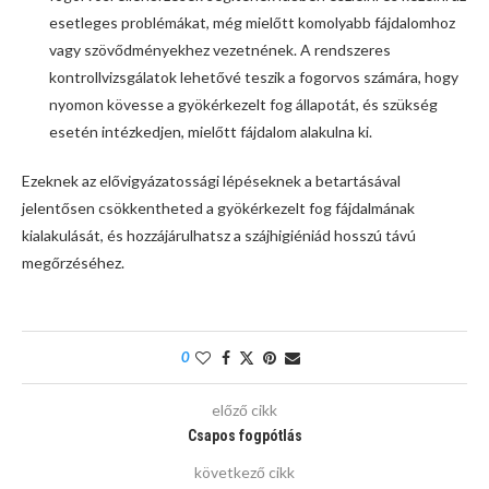
esetleges problémákat, még mielőtt komolyabb fájdalomhoz
vagy szövődményekhez vezetnének. A rendszeres
kontrollvizsgálatok lehetővé teszik a fogorvos számára, hogy
nyomon kövesse a gyökérkezelt fog állapotát, és szükség
esetén intézkedjen, mielőtt fájdalom alakulna ki.
Ezeknek az elővigyázatossági lépéseknek a betartásával
jelentősen csökkentheted a gyökérkezelt fog fájdalmának
kialakulását, és hozzájárulhatsz a szájhigiéniád hosszú távú
megőrzéséhez.
0
előző cikk
Csapos fogpótlás
következő cikk