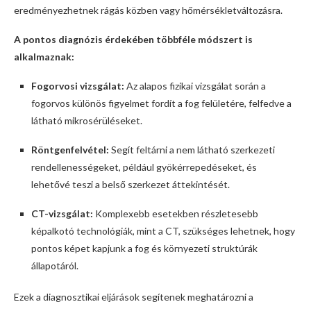
eredményezhetnek rágás közben vagy hőmérsékletváltozásra.
A pontos diagnózis érdekében többféle módszert is
alkalmaznak:
Fogorvosi vizsgálat:
Az alapos fizikai vizsgálat során a
fogorvos különös figyelmet fordít a fog felületére, felfedve a
látható mikrosérüléseket.
Röntgenfelvétel:
Segít feltárni a nem látható szerkezeti
rendellenességeket, például gyökérrepedéseket, és
lehetővé teszi a belső szerkezet áttekintését.
CT-vizsgálat:
Komplexebb esetekben részletesebb
képalkotó technológiák, mint a CT, szükséges lehetnek, hogy
pontos képet kapjunk a fog és környezeti struktúrák
állapotáról.
Ezek a diagnosztikai eljárások segítenek meghatározni a