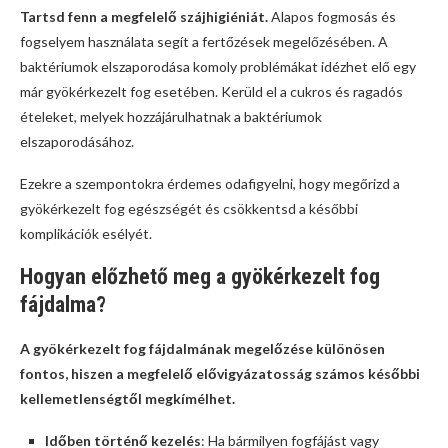
Tartsd fenn a megfelelő szájhigiéniát.
Alapos fogmosás és
fogselyem használata segít a fertőzések megelőzésében. A
baktériumok elszaporodása komoly problémákat idézhet elő egy
már gyökérkezelt fog esetében. Kerüld el a cukros és ragadós
ételeket, melyek hozzájárulhatnak a baktériumok
elszaporodásához.
Ezekre a szempontokra érdemes odafigyelni, hogy megőrizd a
gyökérkezelt fog egészségét és csökkentsd a későbbi
komplikációk esélyét.
Hogyan előzhető meg a gyökérkezelt fog
fájdalma?
A gyökérkezelt fog fájdalmának megelőzése különösen
fontos, hiszen a megfelelő elővigyázatosság számos későbbi
kellemetlenségtől megkímélhet.
Időben történő kezelés
: Ha bármilyen fogfájást vagy