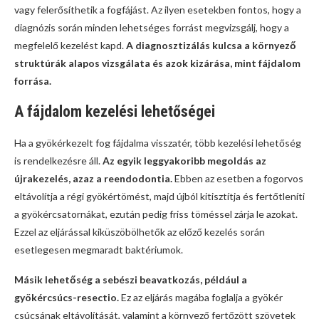
vagy felerősíthetik a fogfájást. Az ilyen esetekben fontos, hogy a
diagnózis során minden lehetséges forrást megvizsgálj, hogy a
megfelelő kezelést kapd.
A diagnosztizálás kulcsa a környező
struktúrák alapos vizsgálata és azok kizárása, mint fájdalom
forrása.
A fájdalom kezelési lehetőségei
Ha a gyökérkezelt fog fájdalma visszatér, több kezelési lehetőség
is rendelkezésre áll.
Az egyik leggyakoribb megoldás az
újrakezelés, azaz a reendodontia.
Ebben az esetben a fogorvos
eltávolítja a régi gyökértömést, majd újból kitisztítja és fertőtleníti
a gyökércsatornákat, ezután pedig friss töméssel zárja le azokat.
Ezzel az eljárással kiküszöbölhetők az előző kezelés során
esetlegesen megmaradt baktériumok.
Másik lehetőség a sebészi beavatkozás, például a
gyökércsúcs-resectio.
Ez az eljárás magába foglalja a gyökér
csúcsának eltávolítását, valamint a környező fertőzött szövetek