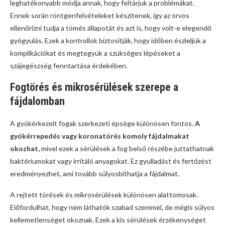
leghatékonyabb módja annak, hogy feltárjuk a problémákat.
Ennek során röntgenfelvételeket készítenek, így az orvos
ellenőrizni tudja a tömés állapotát és azt is, hogy volt-e elegendő
gyógyulás. Ezek a kontrollok biztosítják, hogy időben észleljük a
komplikációkat és megtegyük a szükséges lépéseket a
szájegészség fenntartása érdekében.
Fogtörés és mikrosérülések szerepe a
fájdalomban
A gyökérkezelt fogak szerkezeti épsége különösen fontos.
A
gyökérrepedés vagy koronatörés komoly fájdalmakat
okozhat,
mivel ezek a sérülések a fog belső részébe juttathatnak
baktériumokat vagy irritáló anyagokat. Ez gyulladást és fertőzést
eredményezhet, ami tovább súlyosbíthatja a fájdalmat.
A rejtett törések és mikrosérülések különösen alattomosak.
Előfordulhat, hogy nem láthatók szabad szemmel, de mégis súlyos
kellemetlenséget okoznak. Ezek a kis sérülések érzékenységet