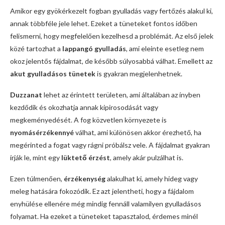
Amikor egy gyökérkezelt fogban gyulladás vagy fertőzés alakul ki,
annak többféle jele lehet. Ezeket a tüneteket fontos időben
felismerni, hogy megfelelően kezelhesd a problémát. Az első jelek
közé tartozhat a
lappangó gyulladás
, ami eleinte esetleg nem
okoz jelentős fájdalmat, de később súlyosabbá válhat. Emellett az
akut gyulladásos tünetek
is gyakran megjelenhetnek.
Duzzanat
lehet az érintett területen, ami általában az ínyben
kezdődik és okozhatja annak kipirosodását vagy
megkeményedését. A fog közvetlen környezete is
nyomásérzékennyé
válhat, ami különösen akkor érezhető, ha
megérinted a fogat vagy rágni próbálsz vele. A fájdalmat gyakran
írják le, mint egy
lüktető érzést
, amely akár pulzálhat is.
Ezen túlmenően,
érzékenység
alakulhat ki, amely hideg vagy
meleg hatására fokozódik. Ez azt jelentheti, hogy a fájdalom
enyhülése ellenére még mindig fennáll valamilyen gyulladásos
folyamat. Ha ezeket a tüneteket tapasztalod, érdemes minél