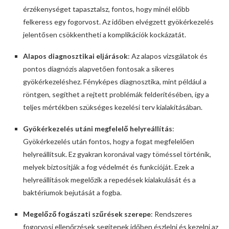
érzékenységet tapasztalsz, fontos, hogy minél előbb
felkeress egy fogorvost. Az időben elvégzett gyökérkezelés
jelentősen csökkentheti a komplikációk kockázatát.
Alapos diagnosztikai eljárások
: Az alapos vizsgálatok és
pontos diagnózis alapvetően fontosak a sikeres
gyökérkezeléshez. Fényképes diagnosztika, mint például a
röntgen, segíthet a rejtett problémák felderítésében, így a
teljes mértékben szükséges kezelési terv kialakításában.
Gyökérkezelés utáni megfelelő helyreállítás
:
Gyökérkezelés után fontos, hogy a fogat megfelelően
helyreállítsuk. Ez gyakran koronával vagy töméssel történik,
melyek biztosítják a fog védelmét és funkcióját. Ezek a
helyreállítások megelőzik a repedések kialakulását és a
baktériumok bejutását a fogba.
Megelőző fogászati szűrések szerepe
: Rendszeres
fogorvosi ellenőrzések segítenek időben észlelni és kezelni az