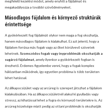
megfelelő kezelési módot, amely enyhíti a fájdalmat és
megakadályozza a további szövődményeket.
Másodlagos fájdalom és környező struktúrák
érintettsége
A gyökérkezelt fog fájdalmát olykor nem maga a fog okozhatja,
hanem másodlagos fájdalom is kialakulhat. Ez azt jelenti, hogy a
fájdalom forrása más fogak vagy az őket körülvevő szövetek
lehetnek.
Szomszédos fogak vagy ínyproblémák okozhatják a
sugárzó fájdalmat
, amely ilyenkor a gyökérkezelt fogban is
érezhető. Érdemes figyelembe venni, hogy a fogak komplex
hálózatban működnek, így egyetlen probléma is több területen
lehet hatással.
Az állkapocsízület vagy az arcüreg is szerepet játszhat a fájdalom
kialakulásában. Ha az állkapocsízületnél alakul ki gyulladás vagy
stressz, az kihatással lehet a fogra és környező területekre is. Az
arcüreg közelsége miatt pedig az ottani problémák is okozhatják