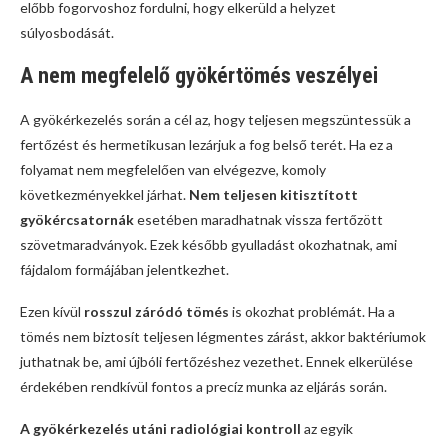
előbb fogorvoshoz fordulni, hogy elkerüld a helyzet
súlyosbodását.
A nem megfelelő gyökértömés veszélyei
A gyökérkezelés során a cél az, hogy teljesen megszüntessük a
fertőzést és hermetikusan lezárjuk a fog belső terét. Ha ez a
folyamat nem megfelelően van elvégezve, komoly
következményekkel járhat.
Nem teljesen kitisztított
gyökércsatornák
esetében maradhatnak vissza fertőzött
szövetmaradványok. Ezek később gyulladást okozhatnak, ami
fájdalom formájában jelentkezhet.
Ezen kívül
rosszul záródó tömés
is okozhat problémát. Ha a
tömés nem biztosít teljesen légmentes zárást, akkor baktériumok
juthatnak be, ami újbóli fertőzéshez vezethet. Ennek elkerülése
érdekében rendkívül fontos a precíz munka az eljárás során.
A gyökérkezelés utáni radiológiai kontroll
az egyik