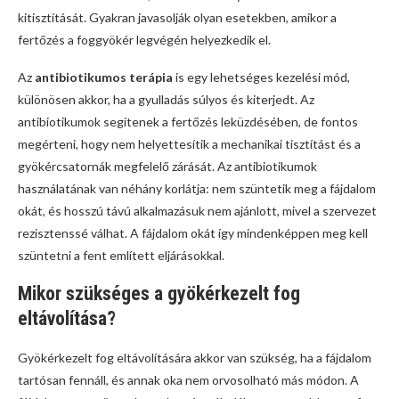
kitisztítását. Gyakran javasolják olyan esetekben, amikor a
fertőzés a foggyökér legvégén helyezkedik el.
Az
antibiotikumos terápia
is egy lehetséges kezelési mód,
különösen akkor, ha a gyulladás súlyos és kiterjedt. Az
antibiotikumok segítenek a fertőzés leküzdésében, de fontos
megérteni, hogy nem helyettesítik a mechanikai tisztítást és a
gyökércsatornák megfelelő zárását. Az antibiotikumok
használatának van néhány korlátja: nem szüntetik meg a fájdalom
okát, és hosszú távú alkalmazásuk nem ajánlott, mivel a szervezet
rezisztenssé válhat. A fájdalom okát így mindenképpen meg kell
szüntetni a fent említett eljárásokkal.
Mikor szükséges a gyökérkezelt fog
eltávolítása?
Gyökérkezelt fog eltávolítására akkor van szükség, ha a fájdalom
tartósan fennáll, és annak oka nem orvosolható más módon. A