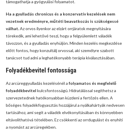
támogathatja a gyógyulási folyamatot.
Ha a gyulladás chronicus és a konzervatív kezelések nem
vezetnek eredményre, műtéti beavatkozás is szükségessé
válhat.
Az orvos ilyenkor az elzárt orrjáratok megnyitására
törekedik, ami lehetővé teszi, hogy a felgyülemlett váladék
távozzon, és a gyulladás enyhüljön. Minden kezelés megkezdése
előtt fontos, hogy konzultálj orvossal, aki személyre szabott
tanácsot tud adni a leghatékonyabb terápia kiválasztásában.
Folyadékbevitel fontossága
Az arcüreggyulladás kezelésénél a
folyamatos és megfelelő
folyadékbevitel
kulcsfontosságú. Hidratálással segíthetsz a
szervezetednek hatékonyabban küzdeni a fertőzés ellen. A
bőséges folyadékfogyasztás hozzájárul a nyálkahártyák nedvesen
tartásához, ami segít a váladék elvékonyításában és könnyebben
eltávolíthatóvá tételében. Ez csökkenti az orrdugulást és enyhíti
a nyomást az arcüregekben.