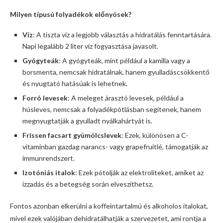
Milyen típusú folyadékok előnyösek?
Víz
: A tiszta víz a legjobb választás a hidratálás fenntartására.
Napi legalább 2 liter víz fogyasztása javasolt.
Gyógyteák
: A gyógyteák, mint például a kamilla vagy a
borsmenta, nemcsak hidratálnak, hanem gyulladáscsökkentő
és nyugtató hatásúak is lehetnek.
Forró levesek
: A meleget árasztó levesek, például a
húsleves, nemcsak a folyadékpótlásban segítenek, hanem
megnyugtatják a gyulladt nyálkahártyát is.
Frissen facsart gyümölcslevek
: Ezek, különösen a C-
vitaminban gazdag narancs- vagy grapefruitlé, támogatják az
immunrendszert.
Izotóniás italok
: Ezek pótolják az elektroliteket, amiket az
izzadás és a betegség során elveszíthetsz.
Fontos azonban elkerülni a koffeintartalmú és alkoholos italokat,
mivel ezek valójában dehidratálhatják a szervezetet, ami rontja a