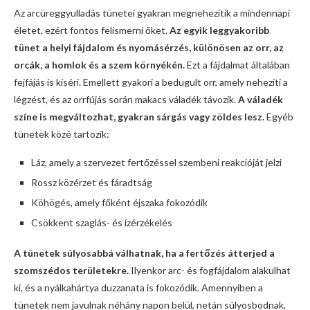
Az arcüreggyulladás tünetei gyakran megnehezítik a mindennapi
életet, ezért fontos felismerni őket.
Az egyik leggyakoribb
tünet a helyi fájdalom és nyomásérzés, különösen az orr, az
orcák, a homlok és a szem környékén.
Ezt a fájdalmat általában
fejfájás is kíséri. Emellett gyakori a bedugult orr, amely nehezíti a
légzést, és az orrfújás során makacs váladék távozik.
A váladék
színe is megváltozhat, gyakran sárgás vagy zöldes lesz.
Egyéb
tünetek közé tartozik:
Láz, amely a szervezet fertőzéssel szembeni reakcióját jelzi
Rossz közérzet és fáradtság
Köhögés, amely főként éjszaka fokozódik
Csökkent szaglás- és ízérzékelés
A tünetek súlyosabbá válhatnak, ha a fertőzés átterjed a
szomszédos területekre.
Ilyenkor arc- és fogfájdalom alakulhat
ki, és a nyálkahártya duzzanata is fokozódik. Amennyiben a
tünetek nem javulnak néhány napon belül, netán súlyosbodnak,