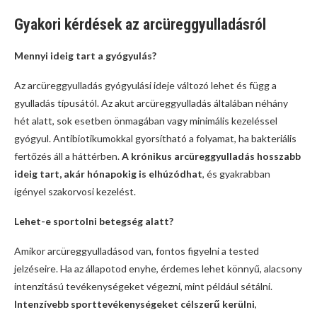
Gyakori kérdések az arcüreggyulladásról
Mennyi ideig tart a gyógyulás?
Az arcüreggyulladás gyógyulási ideje változó lehet és függ a
gyulladás típusától. Az akut arcüreggyulladás általában néhány
hét alatt, sok esetben önmagában vagy minimális kezeléssel
gyógyul. Antibiotikumokkal gyorsítható a folyamat, ha bakteriális
fertőzés áll a háttérben.
A krónikus arcüreggyulladás hosszabb
ideig tart, akár hónapokig is elhúzódhat
, és gyakrabban
igényel szakorvosi kezelést.
Lehet-e sportolni betegség alatt?
Amikor arcüreggyulladásod van, fontos figyelni a tested
jelzéseire. Ha az állapotod enyhe, érdemes lehet könnyű, alacsony
intenzitású tevékenységeket végezni, mint például sétálni.
Intenzívebb sporttevékenységeket célszerű kerülni
,