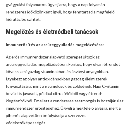
gyógyulási folyamatot. ügyelj arra, hogy a nap folyamán
rendszeres időközönként igyál, hogy fenntartsd a megfelelő
hidratációs szintet.
Megelőzés és életmódbeli tanácsok
Immunerősítés az arcüreggyulladás megelőzésére:
Az erős immunrendszer alapvető szerepet játszik az
arcüreggyulladás megelőzésében. Fontos, hogy olyan étrendet
kövess, ami gazdag vitaminokban és ásványi anyagokban.
Igyekezz az olyan antioxidánsokban gazdag élelmiszerek
fogyasztására, mint a gyümölcsök és zöldségek. Napi C-vitamin
bevitel is javasolt, például citrusfélékből vagy étrend-
kiegészítőkből. Emellett a rendszeres testmozgás is hozzájárul az
immunrendszer erősítéséhez. Ügyelj a megfelelő alvásra, mert a
pihenés alapvetően befolyásolja a szervezet
védekezőképességét.