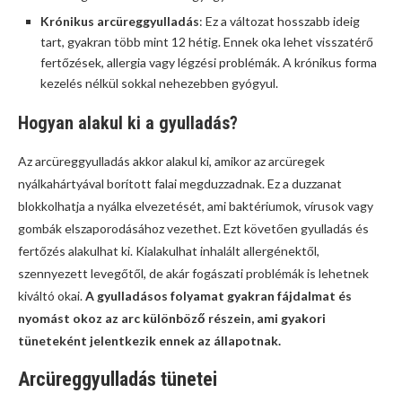
Krónikus arcüreggyulladás
: Ez a változat hosszabb ideig
tart, gyakran több mint 12 hétig. Ennek oka lehet visszatérő
fertőzések, allergia vagy légzési problémák. A krónikus forma
kezelés nélkül sokkal nehezebben gyógyul.
Hogyan alakul ki a gyulladás?
Az arcüreggyulladás akkor alakul ki, amikor az arcüregek
nyálkahártyával borított falai megduzzadnak. Ez a duzzanat
blokkolhatja a nyálka elvezetését, ami baktériumok, vírusok vagy
gombák elszaporodásához vezethet. Ezt követően gyulladás és
fertőzés alakulhat ki. Kialakulhat inhalált allergénektől,
szennyezett levegőtől, de akár fogászati problémák is lehetnek
kiváltó okai.
A gyulladásos folyamat gyakran fájdalmat és
nyomást okoz az arc különböző részein, ami gyakori
tüneteként jelentkezik ennek az állapotnak.
Arcüreggyulladás tünetei