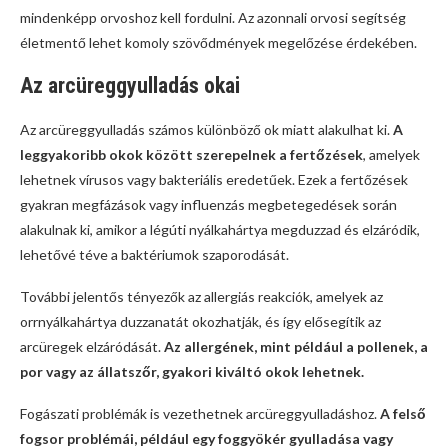
mindenképp orvoshoz kell fordulni. Az azonnali orvosi segítség
életmentő lehet komoly szövődmények megelőzése érdekében.
Az arcüreggyulladás okai
Az arcüreggyulladás számos különböző ok miatt alakulhat ki.
A
leggyakoribb okok között szerepelnek a fertőzések
, amelyek
lehetnek vírusos vagy bakteriális eredetűek. Ezek a fertőzések
gyakran megfázások vagy influenzás megbetegedések során
alakulnak ki, amikor a légúti nyálkahártya megduzzad és elzáródik,
lehetővé téve a baktériumok szaporodását.
További jelentős tényezők az allergiás reakciók, amelyek az
orrnyálkahártya duzzanatát okozhatják, és így elősegítik az
arcüregek elzáródását.
Az allergének, mint például a pollenek, a
por vagy az állatszőr, gyakori kiváltó okok lehetnek.
Fogászati problémák is vezethetnek arcüreggyulladáshoz.
A felső
fogsor problémái, például egy foggyökér gyulladása vagy