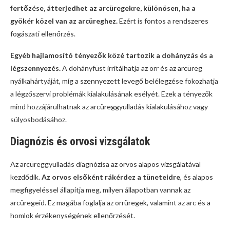
fertőzése, átterjedhet az arcüregekre, különösen, ha a
gyökér közel van az arcüreghez.
Ezért is fontos a rendszeres
fogászati ellenőrzés.
Egyéb hajlamosító tényezők közé tartozik a dohányzás és a
légszennyezés.
A dohányfüst irritálhatja az orr és az arcüreg
nyálkahártyáját, míg a szennyezett levegő belélegzése fokozhatja
a légzőszervi problémák kialakulásának esélyét. Ezek a tényezők
mind hozzájárulhatnak az arcüreggyulladás kialakulásához vagy
súlyosbodásához.
Diagnózis és orvosi vizsgálatok
Az arcüreggyulladás diagnózisa az orvos alapos vizsgálatával
kezdődik.
Az orvos elsőként rákérdez a tüneteidre
, és alapos
megfigyeléssel állapítja meg, milyen állapotban vannak az
arcüregeid. Ez magába foglalja az orrüregek, valamint az arc és a
homlok érzékenységének ellenőrzését.