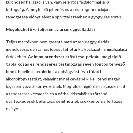
különösen ha lázad is van, vagy jelentős fájdalommal jár a
betegség. A megfelelő pihenés és a test regenerációjának
támogatása előnyt élvez a sporttal szemben a gyógyulás során.
Megelőzhető-e teljesen az arcüreggyulladás?
Teljes mértékben nem garantálható az arcüreggyulladás
megelőzése, de számos lépést tehetünk a kockázat minimalizálása
érdekében.
Az immunrendszer erősítése, például megfelelő
táplálkozás és rendszeres testmozgás révén fontos tényező
lehet
. Emellett kerülni kell a dohányzást és a túlzott
alkoholfogyasztást, valamint minél kevésbé ki kell tenni magad
légszennyezett környezetnek. Megfelelő higiéniai szokások, mint
a rendszeres kézmosás és a nátha időszakában történő
óvintézkedések betartása, segíthetnek csökkenteni a fertőzés
esélyét.