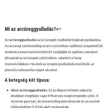
Mi az arcüreggyulladás?<–
Az
arcüreggyulladás
az arcüregek nyálkahártyájának gyulladása.
Az arcüreg szerkezetileg az arccsontokban található üregekből áll,
amelyek a koponya könnyítését szolgálják és egyben szerepet
játszanak az orrüregek szűrésében, valamint a hang
rezonanciájában. Ha ezek az üregek gyulladásba kerülnek, az
jelentős kellemetlenséget okozhat.
A betegség két típusa:
Akut arcüreggyulladás
: Ez az állapot hirtelen alakul ki,
általában megfázás vagy influenzás megbetegedés után. A
tünetek gyorsan, de átmenetileg jelentkeznek és az esetek
többségében 2-4 hét alatt gyógyulnak.