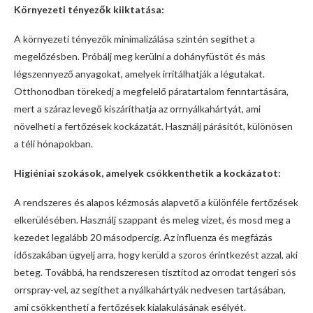
Környezeti tényezők kiiktatása:
A környezeti tényezők minimalizálása szintén segíthet a
megelőzésben. Próbálj meg kerülni a dohányfüstöt és más
légszennyező anyagokat, amelyek irritálhatják a légutakat.
Otthonodban törekedj a megfelelő páratartalom fenntartására,
mert a száraz levegő kiszáríthatja az orrnyálkahártyát, ami
növelheti a fertőzések kockázatát. Használj párásítót, különösen
a téli hónapokban.
Higiéniai szokások, amelyek csökkenthetik a kockázatot:
A rendszeres és alapos kézmosás alapvető a különféle fertőzések
elkerülésében. Használj szappant és meleg vizet, és mosd meg a
kezedet legalább 20 másodpercig. Az influenza és megfázás
időszakában ügyelj arra, hogy kerüld a szoros érintkezést azzal, aki
beteg. Továbbá, ha rendszeresen tisztítod az orrodat tengeri sós
orrspray-vel, az segíthet a nyálkahártyák nedvesen tartásában,
ami csökkentheti a fertőzések kialakulásának esélyét.