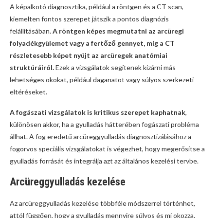
A képalkotó diagnosztika, például a röntgen és a CT scan,
kiemelten fontos szerepet játszik a pontos diagnózis
felállításában.
A röntgen képes megmutatni az arcüregi
folyadékgyülemet vagy a fertőző gennyet, míg a CT
részletesebb képet nyújt az arcüregek anatómiai
struktúráiról.
Ezek a vizsgálatok segítenek kizárni más
lehetséges okokat, például daganatot vagy súlyos szerkezeti
eltéréseket.
A fogászati vizsgálatok is kritikus szerepet kaphatnak
,
különösen akkor, ha a gyulladás hátterében fogászati probléma
állhat. A fog eredetű arcüreggyulladás diagnosztizálásához a
fogorvos speciális vizsgálatokat is végezhet, hogy megerősítse a
gyulladás forrását és integrálja azt az általános kezelési tervbe.
Arcüreggyulladás kezelése
Az arcüreggyulladás kezelése többféle módszerrel történhet,
attól függően, hogy a gyulladás mennyire súlyos és mi okozza.