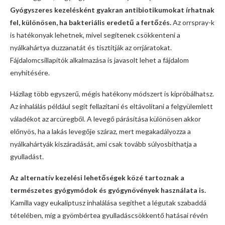
Gyógyszeres kezelésként gyakran antibiotikumokat írhatnak
fel, különösen, ha bakteriális eredetű a fertőzés.
Az orrspray-k
is hatékonyak lehetnek, mivel segítenek csökkenteni a
nyálkahártya duzzanatát és tisztítják az orrjáratokat.
Fájdalomcsillapítók alkalmazása is javasolt lehet a fájdalom
enyhítésére.
Házilag több egyszerű, mégis hatékony módszert is kipróbálhatsz.
Az inhalálás például segít fellazítani és eltávolítani a felgyülemlett
váladékot az arcüregből. A levegő párásítása különösen akkor
előnyös, ha a lakás levegője száraz, mert megakadályozza a
nyálkahártyák kiszáradását, ami csak tovább súlyosbíthatja a
gyulladást.
Az alternatív kezelési lehetőségek közé tartoznak a
természetes gyógymódok és gyógynövények használata is.
Kamilla vagy eukaliptusz inhalálása segíthet a légutak szabaddá
tételében, míg a gyömbértea gyulladáscsökkentő hatásai révén