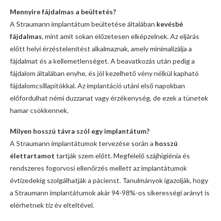
Mennyire fájdalmas a beültetés?
A Straumann implantátum beültetése általában
kevésbé
fájdalmas
, mint amit sokan előzetesen elképzelnek. Az eljárás
előtt helyi érzéstelenítést alkalmaznak, amely minimalizálja a
fájdalmat és a kellemetlenséget. A beavatkozás után pedig a
fájdalom általában enyhe, és jól kezelhető vény nélkül kapható
fájdalomcsillapítókkal. Az implantáció utáni első napokban
előfordulhat némi duzzanat vagy érzékenység, de ezek a tünetek
hamar csökkennek.
Milyen hosszú távra szól egy implantátum?
A Straumann implantátumok tervezése során a
hosszú
élettartamot
tartják szem előtt. Megfelelő szájhigiénia és
rendszeres fogorvosi ellenőrzés mellett az implantátumok
évtizedekig szolgálhatják a pácienst. Tanulmányok igazolják, hogy
a Straumann implantátumok akár 94-98%-os sikerességi arányt is
elérhetnek tíz év elteltével.