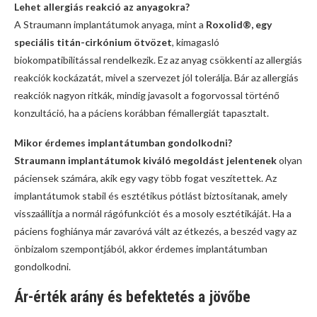
Lehet allergiás reakció az anyagokra?
A Straumann implantátumok anyaga, mint a
Roxolid®, egy
speciális titán-cirkónium ötvözet
, kimagasló
biokompatibilitással rendelkezik. Ez az anyag csökkenti az allergiás
reakciók kockázatát, mivel a szervezet jól tolerálja. Bár az allergiás
reakciók nagyon ritkák, mindig javasolt a fogorvossal történő
konzultáció, ha a páciens korábban fémallergiát tapasztalt.
Mikor érdemes implantátumban gondolkodni?
Straumann implantátumok kiváló megoldást jelentenek
olyan
páciensek számára, akik egy vagy több fogat veszítettek. Az
implantátumok stabil és esztétikus pótlást biztosítanak, amely
visszaállítja a normál rágófunkciót és a mosoly esztétikáját. Ha a
páciens foghiánya már zavaróvá vált az étkezés, a beszéd vagy az
önbizalom szempontjából, akkor érdemes implantátumban
gondolkodni.
Ár-érték arány és befektetés a jövőbe