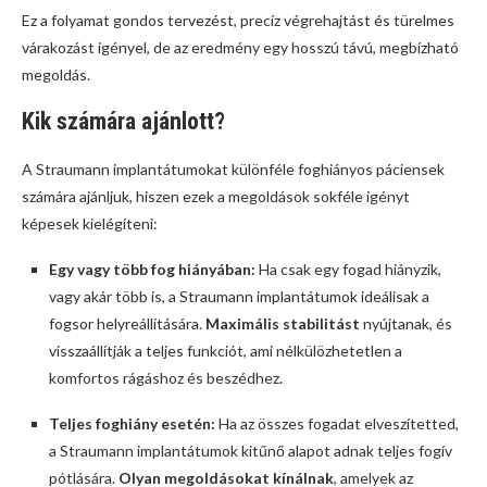
Ez a folyamat gondos tervezést, precíz végrehajtást és türelmes
várakozást igényel, de az eredmény egy hosszú távú, megbízható
megoldás.
Kik számára ajánlott?
A Straumann implantátumokat különféle foghiányos páciensek
számára ajánljuk, hiszen ezek a megoldások sokféle igényt
képesek kielégíteni:
Egy vagy több fog hiányában:
Ha csak egy fogad hiányzik,
vagy akár több is, a Straumann implantátumok ideálisak a
fogsor helyreállítására.
Maximális stabilitást
nyújtanak, és
visszaállítják a teljes funkciót, ami nélkülözhetetlen a
komfortos rágáshoz és beszédhez.
Teljes foghiány esetén:
Ha az összes fogadat elveszítetted,
a Straumann implantátumok kitűnő alapot adnak teljes fogív
pótlására.
Olyan megoldásokat kínálnak
, amelyek az