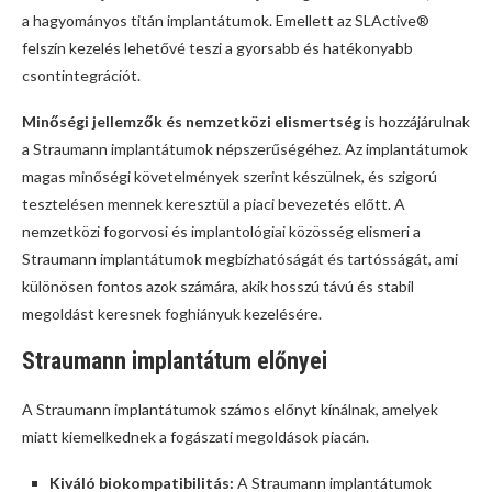
a hagyományos titán implantátumok. Emellett az SLActive®
felszín kezelés lehetővé teszi a gyorsabb és hatékonyabb
csontintegrációt.
Minőségi jellemzők és nemzetközi elismertség
is hozzájárulnak
a Straumann implantátumok népszerűségéhez. Az implantátumok
magas minőségi követelmények szerint készülnek, és szigorú
tesztelésen mennek keresztül a piaci bevezetés előtt. A
nemzetközi fogorvosi és implantológiai közösség elismeri a
Straumann implantátumok megbízhatóságát és tartósságát, ami
különösen fontos azok számára, akik hosszú távú és stabil
megoldást keresnek foghiányuk kezelésére.
Straumann implantátum előnyei
A Straumann implantátumok számos előnyt kínálnak, amelyek
miatt kiemelkednek a fogászati megoldások piacán.
Kiváló biokompatibilitás:
A Straumann implantátumok