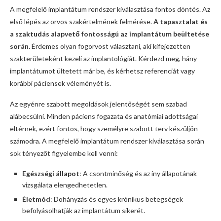
A megfelelő implantátum rendszer kiválasztása fontos döntés. Az
első lépés az orvos szakértelmének felmérése.
A tapasztalat és
a szaktudás alapvető fontosságú az implantátum beültetése
során.
Érdemes olyan fogorvost választani, aki kifejezetten
szakterületeként kezeli az implantológiát. Kérdezd meg, hány
implantátumot ültetett már be, és kérhetsz referenciát vagy
korábbi páciensek véleményét is.
Az egyénre szabott megoldások jelentőségét sem szabad
alábecsülni. Minden páciens fogazata és anatómiai adottságai
eltérnek, ezért fontos, hogy személyre szabott terv készüljön
számodra. A megfelelő implantátum rendszer kiválasztása során
sok tényezőt figyelembe kell venni:
Egészségi állapot
: A csontminőség és az íny állapotának
vizsgálata elengedhetetlen.
Életmód
: Dohányzás és egyes krónikus betegségek
befolyásolhatják az implantátum sikerét.