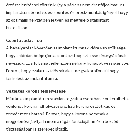
érzéstelenítéssel történik, így a páciens nem érez fájdalmat. Az
implantátum behelyezése pontos és precíz munkát igényel, hogy
az optimális helyzetben legyen és megfelelő stabilitást
biztosítson.
Csontosodási idő
A behelyezést követően az implantátumnak időre van szüksége,
hogy szilárdan beépüljön a csontozatba; ezt osseointegrációnak
nevezzük. Ez a folyamat jellemzően néhány hónapot vesz igénybe.
Fontos, hogy ezalatt az időszak alatt ne gyakoroljon túl nagy
terhelést az implantátumra.
Végleges korona felhelyezése
Miután az implantátum stabilan rögzült a csontban, sor kerülhet a
végleges korona felhelyezésére. Ez a korona esztétikus és
természetes hatású. Fontos, hogy a korona nemcsak a
megjelenést javítja, hanem a rágás funkciójában és a beszéd
tisztaságában is szerepet játszik.