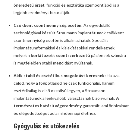
öneredetű érzet, funkció és esztétika szempontjából is a
legjobb eredményt biztosítják.
Csökkent csontmennyiség esetén:
Az egyedülálló
technológiával készült Straumann implantátumok csökkent
csontmennyiség esetén is alkalmazhatók. Speciális
implantátumformákkal és kialakításokkal rendelkeznek,
melyek a
korlátozott csontszerkezetű
páciensek számára
is megfelelően stabil megoldást nyújtanak.
Akik stabil és esztétikus megoldást keresnek:
Ha az a
célod, hogy a fogpótlásod ne csak funkcionális, hanem
esztétikailag is első osztályú legyen, a Straumann
implantátumok a legkiválóbb választásnak bizonyulnak.
A
természetes hatású végeredmény
garantált, ami önbizalmat
és elégedettséget ad a mindennapi élethez.
Gyógyulás és utókezelés