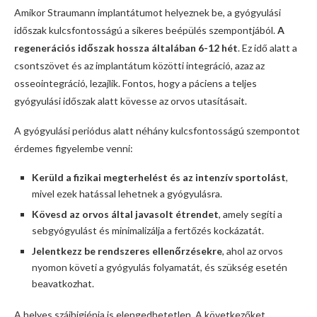
Amikor Straumann implantátumot helyeznek be, a gyógyulási
időszak kulcsfontosságú a sikeres beépülés szempontjából.
A
regenerációs időszak hossza általában 6-12 hét
. Ez idő alatt a
csontszövet és az implantátum közötti integráció, azaz az
osseointegráció, lezajlik. Fontos, hogy a páciens a teljes
gyógyulási időszak alatt kövesse az orvos utasításait.
A gyógyulási periódus alatt néhány kulcsfontosságú szempontot
érdemes figyelembe venni:
Kerüld a fizikai megterhelést és az intenzív sportolást
,
mivel ezek hatással lehetnek a gyógyulásra.
Kövesd az orvos által javasolt étrendet
, amely segíti a
sebgyógyulást és minimalizálja a fertőzés kockázatát.
Jelentkezz be rendszeres ellenőrzésekre
, ahol az orvos
nyomon követi a gyógyulás folyamatát, és szükség esetén
beavatkozhat.
A helyes szájhigiénia is elengedhetetlen. A következőket