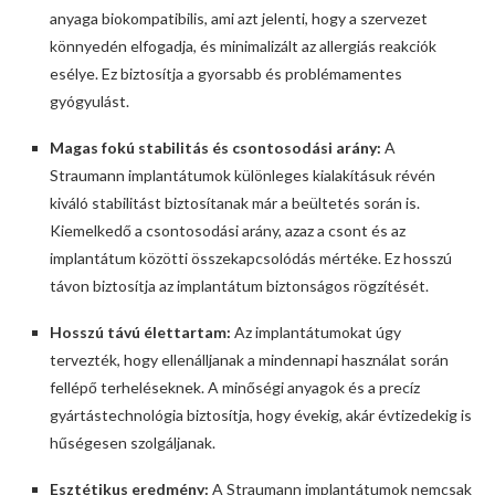
anyaga biokompatibilis, ami azt jelenti, hogy a szervezet
könnyedén elfogadja, és minimalizált az allergiás reakciók
esélye. Ez biztosítja a gyorsabb és problémamentes
gyógyulást.
Magas fokú stabilitás és csontosodási arány:
A
Straumann implantátumok különleges kialakításuk révén
kiváló stabilitást biztosítanak már a beültetés során is.
Kiemelkedő a csontosodási arány, azaz a csont és az
implantátum közötti összekapcsolódás mértéke. Ez hosszú
távon biztosítja az implantátum biztonságos rögzítését.
Hosszú távú élettartam:
Az implantátumokat úgy
tervezték, hogy ellenálljanak a mindennapi használat során
fellépő terheléseknek. A minőségi anyagok és a precíz
gyártástechnológia biztosítja, hogy évekig, akár évtizedekig is
hűségesen szolgáljanak.
Esztétikus eredmény:
A Straumann implantátumok nemcsak