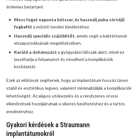
érdemes betartani:
Moss fogat naponta kétszer, és használj puha sörtéjű
fogkefét
a műtéti terület kíméletéhez.
Használj speciális szájöblítőt
, amely segít a baktériumok
elszaporodásának megelőzésében.
Kerüld a dohányzást
a gyógyulási időszak alatt, mivel ez
lassíthatja a folyamatot és növelheti a komplikációk
kockázatát.
Ezek az előírások segítenek, hogy az implantátum hosszú távon
stabil és esztétikus legyen, valamint minimalizálják a komplikációk
lehetőségét. Az alapos utókezelés és a rendszeres orvosi
ellenőrzések hozzájárulnak a sikeres beültetéshez és a tartós
eredményhez.
Gyakori kérdések a Straumann
implantátumokról