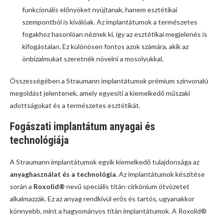
funkcionális előnyöket nyújtanak, hanem esztétikai
szempontból is kiválóak. Az implantátumok a természetes
fogakhoz hasonlóan néznek ki, így az esztétikai megjelenés is
kifogástalan. Ez különösen fontos azok számára, akik az
önbizalmukat szeretnék növelni a mosolyukkal.
Összességében a Straumann implantátumok prémium színvonalú
megoldást jelentenek, amely egyesíti a kiemelkedő műszaki
adottságokat és a természetes esztétikát.
Fogászati implantátum anyagai és
technológiája
A Straumann implantátumok egyik kiemelkedő tulajdonsága az
anyaghasználat és a technológia
. Az implantátumok készítése
során a
Roxolid®
nevű speciális titán-cirkónium ötvözetet
alkalmazzák. Ez az anyag rendkívül erős és tartós, ugyanakkor
könnyebb, mint a hagyományos titán implantátumok. A Roxolid®