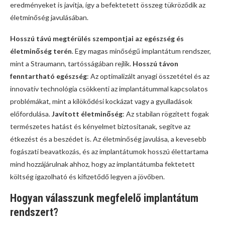
eredményeket is javítja, így a befektetett összeg tükröződik az
életminőség javulásában.
Hosszú távú megtérülés szempontjai az egészség és
életminőség terén
. Egy magas minőségű implantátum rendszer,
mint a Straumann, tartósságában rejlik.
Hosszú távon
fenntartható egészség
: Az optimalizált anyagi összetétel és az
innovatív technológia csökkenti az implantátummal kapcsolatos
problémákat, mint a kilökődési kockázat vagy a gyulladások
előfordulása.
Javított életminőség
: Az stabilan rögzített fogak
természetes hatást és kényelmet biztosítanak, segítve az
étkezést és a beszédet is. Az életminőség javulása, a kevesebb
fogászati beavatkozás, és az implantátumok hosszú élettartama
mind hozzájárulnak ahhoz, hogy az implantátumba fektetett
költség igazolható és kifizetődő legyen a jövőben.
Hogyan válasszunk megfelelő implantátum
rendszert?