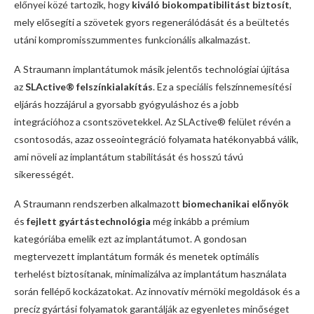
előnyei közé tartozik, hogy
kiváló biokompatibilitást biztosít
,
mely elősegíti a szövetek gyors regenerálódását és a beültetés
utáni kompromisszummentes funkcionális alkalmazást.
A Straumann implantátumok másik jelentős technológiai újítása
az
SLActive® felszínkialakítás
. Ez a speciális felszínnemesítési
eljárás hozzájárul a gyorsabb gyógyuláshoz és a jobb
integrációhoz a csontszövetekkel. Az SLActive® felület révén a
csontosodás, azaz osseointegráció folyamata hatékonyabbá válik,
ami növeli az implantátum stabilitását és hosszú távú
sikerességét.
A Straumann rendszerben alkalmazott
biomechanikai előnyök
és
fejlett gyártástechnológia
még inkább a prémium
kategóriába emelik ezt az implantátumot. A gondosan
megtervezett implantátum formák és menetek optimális
terhelést biztosítanak, minimalizálva az implantátum használata
során fellépő kockázatokat. Az innovatív mérnöki megoldások és a
precíz gyártási folyamatok garantálják az egyenletes minőséget