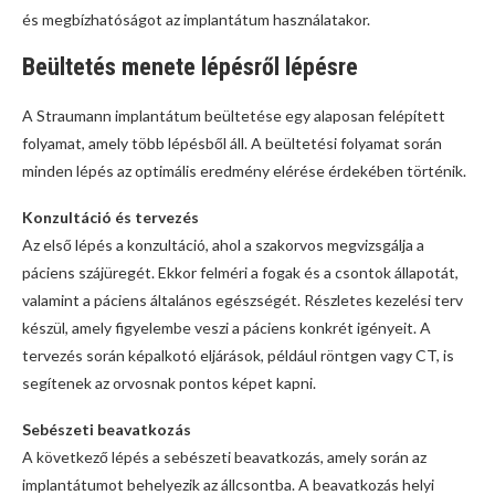
és megbízhatóságot az implantátum használatakor.
Beültetés menete lépésről lépésre
A Straumann implantátum beültetése egy alaposan felépített
folyamat, amely több lépésből áll. A beültetési folyamat során
minden lépés az optimális eredmény elérése érdekében történik.
Konzultáció és tervezés
Az első lépés a konzultáció, ahol a szakorvos megvizsgálja a
páciens szájüregét. Ekkor felméri a fogak és a csontok állapotát,
valamint a páciens általános egészségét. Részletes kezelési terv
készül, amely figyelembe veszi a páciens konkrét igényeit. A
tervezés során képalkotó eljárások, például röntgen vagy CT, is
segítenek az orvosnak pontos képet kapni.
Sebészeti beavatkozás
A következő lépés a sebészeti beavatkozás, amely során az
implantátumot behelyezik az állcsontba. A beavatkozás helyi