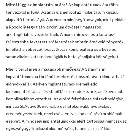
Mitől függ az implantátum ára?
Az implantátumok ára több
tényezőtől is függ. Az anyag, amelyből az implantátum készül,
alapvető fontosságú. A prémium minőségű anyagok, mint például
a Roxolid® (egy titán-cirkónium ötvözet), magasabb
árkategóriához vezethetnek. A márka hírneve és a kutatás-
fejlesztésbe fektetett erőfeszítések szintén árnövelő tényezők.
Emellett a sebészeti beavatkozás komplexitása és a kezelés
során alkalmazott technológiák is befolyásolják a költségeket.
Miért térül meg a magasabb minőség?
A Straumann
implantátumokba történő befektetés hosszú távon kimutatható
előnyökkel jár. Az ilyen implantátumok kiemelkedő
biokompatibilitással és stabilitással rendelkeznek, ami kevesebb
komplikációhoz vezethet. Az eltérő felszínkezelési technológiák,
mint az SLActive®, gyorsabb és hatékonyabb gyógyulást
eredményezhetnek, ezzel csökkentve a hosszú távú problémák
esélyét. A minőségi implantátumokkal elért tartósság nemcsak az
egészségügyi kockázatokat mérsékli, hanem az esztétikai