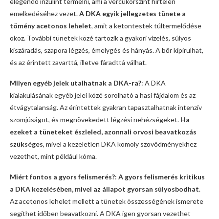
elegendő inzulint termelni, ami a vércukorszint hirtelen
emelkedéséhez vezet.
A DKA egyik jellegzetes tünete a
tömény acetonos lehelet
, amit a ketontestek túltermelődése
okoz. További tünetek közé tartozik a gyakori vizelés, súlyos
kiszáradás, szapora légzés, émelygés és hányás. A bőr kipirulhat,
és az érintett zavarttá, illetve fáradttá válhat.
Milyen egyéb jelek utalhatnak a DKA-ra?
: A DKA
kialakulásának egyéb jelei közé sorolható a hasi fájdalom és az
étvágytalanság. Az érintettek gyakran tapasztalhatnak intenzív
szomjúságot, és megnövekedett légzési nehézségeket.
Ha
ezeket a tüneteket észleled, azonnali orvosi beavatkozás
szükséges
, mivel a kezeletlen DKA komoly szövődményekhez
vezethet, mint például kóma.
Miért fontos a gyors felismerés?
:
A gyors felismerés kritikus
a DKA kezelésében, mivel az állapot gyorsan súlyosbodhat
.
Az acetonos lehelet mellett a tünetek összességének ismerete
segíthet időben beavatkozni. A DKA igen gyorsan vezethet