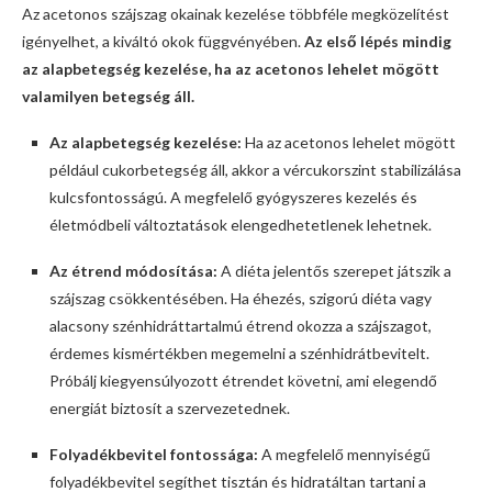
Az acetonos szájszag okainak kezelése többféle megközelítést
igényelhet, a kiváltó okok függvényében.
Az első lépés mindig
az alapbetegség kezelése, ha az acetonos lehelet mögött
valamilyen betegség áll.
Az alapbetegség kezelése:
Ha az acetonos lehelet mögött
például cukorbetegség áll, akkor a vércukorszint stabilizálása
kulcsfontosságú. A megfelelő gyógyszeres kezelés és
életmódbeli változtatások elengedhetetlenek lehetnek.
Az étrend módosítása:
A diéta jelentős szerepet játszik a
szájszag csökkentésében. Ha éhezés, szigorú diéta vagy
alacsony szénhidráttartalmú étrend okozza a szájszagot,
érdemes kismértékben megemelni a szénhidrátbevitelt.
Próbálj kiegyensúlyozott étrendet követni, ami elegendő
energiát biztosít a szervezetednek.
Folyadékbevitel fontossága:
A megfelelő mennyiségű
folyadékbevitel segíthet tisztán és hidratáltan tartani a