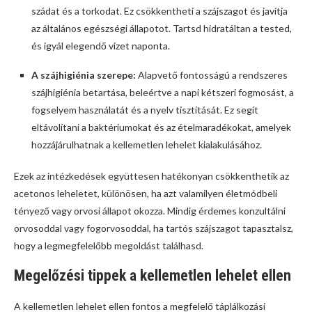
szádat és a torkodat. Ez csökkentheti a szájszagot és javítja
az általános egészségi állapotot. Tartsd hidratáltan a tested,
és igyál elegendő vizet naponta.
A szájhigiénia szerepe:
Alapvető fontosságú a rendszeres
szájhigiénia betartása, beleértve a napi kétszeri fogmosást, a
fogselyem használatát és a nyelv tisztítását. Ez segít
eltávolítani a baktériumokat és az ételmaradékokat, amelyek
hozzájárulhatnak a kellemetlen lehelet kialakulásához.
Ezek az intézkedések együttesen hatékonyan csökkenthetik az
acetonos leheletet, különösen, ha azt valamilyen életmódbeli
tényező vagy orvosi állapot okozza. Mindig érdemes konzultálni
orvosoddal vagy fogorvosoddal, ha tartós szájszagot tapasztalsz,
hogy a legmegfelelőbb megoldást találhasd.
Megelőzési tippek a kellemetlen lehelet ellen
A kellemetlen lehelet ellen fontos a megfelelő táplálkozási