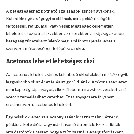
A
betegségekhez köthető szájszagok
szintén gyakoriak.
Különféle egészségügyi problémák, mint például a légúti
fertőzések, reflux, máj- vagy vesebetegségek kellemetlen
leheletet okozhatnak. Ezekben az esetekben a szájszag az adott
betegség tüneteként jelenik meg, ami fontos jelzés lehet a
szervezet működésében fellépő zavarokra.
Acetonos lehelet lehetséges okai
Az acetonos lehelet számos különböző okból alakulhat ki. Az egyik
leggyakoribb ok az
éhezés és szigorú diéták
. Amikor a szervezet
nem kap elég tápanyagot, elkezdi lebontani a zsírszöveteket, ami
aceton termeléséhez vezethet. Ez az anyagcsere folyamat
eredményezi az acetonos leheletet.
Egy másik ok lehet az
alacsony szénhidráttartalmú étrend
,
például a keto diéta vagy más hasonló étrendek. Ezek a diéták
arra ösztönzik a testet, hogy a zsírt használja energiaforrásként,