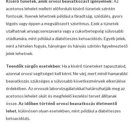
Kísérő tünetek, amik orvosi beavatkozást igényelnek
: Az
acetonos lehelet mellett előforduló kísérő tünetek szintén
fontosak. Ilyenek lehetnek például a fáradtság, szédülés, gyors
légzés vagy éppen a megváltozott szívritmus. Ezek a tünetek
utalhatnak anyagcserezavarra vagy a cukorbetegség súlyosabb
stádiumára, mint például a diabéteszes ketoacidózis. Egyéb jelek,
mint a hirtelen fogyás, hányinger és hányás szintén figyelmeztető
jelek lehetnek.
Teendők sürgős esetekben
: Ha a kísérő tüneteket tapasztalod,
azonnal orvosi segítséget kell kérni. Ne várj, mert minél hamarabbi
beavatkozás szükséges a súlyosabb következmények elkerülése
érdekében. Az orvosok laborvizsgálatokkal határozhatják meg az
acetonos lehelet okát és megfelelő kezelési tervet állítanak
össze.
Az időben történő orvosi beavatkozás életmentő
lehet
, különösen olyan esetekben, mint például a diabéteszes
ketoacidózis.