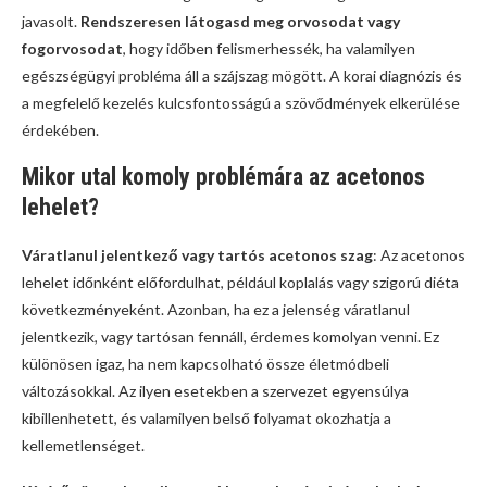
javasolt.
Rendszeresen látogasd meg orvosodat vagy
fogorvosodat
, hogy időben felismerhessék, ha valamilyen
egészségügyi probléma áll a szájszag mögött. A korai diagnózis és
a megfelelő kezelés kulcsfontosságú a szövődmények elkerülése
érdekében.
Mikor utal komoly problémára az acetonos
lehelet?
Váratlanul jelentkező vagy tartós acetonos szag
: Az acetonos
lehelet időnként előfordulhat, például koplalás vagy szigorú diéta
következményeként. Azonban, ha ez a jelenség váratlanul
jelentkezik, vagy tartósan fennáll, érdemes komolyan venni. Ez
különösen igaz, ha nem kapcsolható össze életmódbeli
változásokkal. Az ilyen esetekben a szervezet egyensúlya
kibillenhetett, és valamilyen belső folyamat okozhatja a
kellemetlenséget.