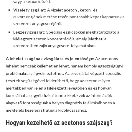
vagy a ketoacidózist.
Vizeletvizsgálat:
A vizelet aceton-, keton- és
cukorszintjének mérése révén pontosabb képet kaphatunk a
szervezet anyagcseréjéről.
Légzésvizsgálat:
Speciális eszközökkel meghatározható a
kilélegzett aceton koncentrációja, amely jelezheti a
szervezetben zajló anyagcsere-folyamatokat.
A lehelet szagának vizsgálata és jelentősége
: Az acetonos
lehelet nemcsak kellemetlen lehet, hanem komoly egészségügyi
problémákra is figyelmeztethet. Az orvos által végzett speciális
tesztek segítségével felderíthető, hogy az aceton milyen
mértékben van jelen a kilélegzett levegőben és ez hogyan
korrelálhat az egyéb fizikai tünetekkel. Ezek az információk
alapvető fontosságúak a helyes diagnózis felállításához és a
megfelelő kezelési stratégia kidolgozásához.
Hogyan kezelhető az acetonos szájszag?