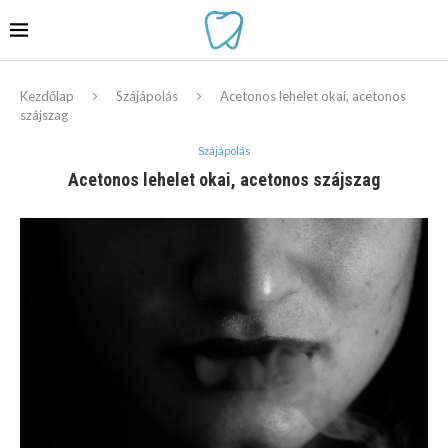
Kezdőlap
Szájápolás
Acetonos lehelet okai, acetonos
szájszag
Szájápolás
Acetonos lehelet okai, acetonos szájszag