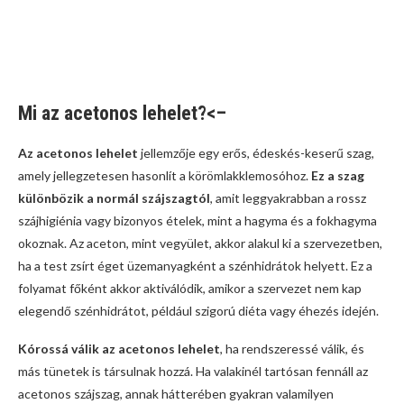
Mi az acetonos lehelet?<–
Az acetonos lehelet
jellemzője egy erős, édeskés-keserű szag,
amely jellegzetesen hasonlít a körömlakklemosóhoz.
Ez a szag
különbözik a normál szájszagtól
, amit leggyakrabban a rossz
szájhigiénia vagy bizonyos ételek, mint a hagyma és a fokhagyma
okoznak. Az aceton, mint vegyület, akkor alakul ki a szervezetben,
ha a test zsírt éget üzemanyagként a szénhidrátok helyett. Ez a
folyamat főként akkor aktiválódik, amikor a szervezet nem kap
elegendő szénhidrátot, például szigorú diéta vagy éhezés idején.
Kórossá válik az acetonos lehelet
, ha rendszeressé válik, és
más tünetek is társulnak hozzá. Ha valakinél tartósan fennáll az
acetonos szájszag, annak hátterében gyakran valamilyen