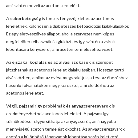
ami szintén növeli az aceton termelést.
A
cukorbetegség
is fontos tényezője lehet az acetonos
leheletnek, különösen a diabéteszes ketoacidózis kialakulásakor.
Ez egy életveszélyes állapot, ahol a szervezet nem képes
megfelelően felhasználni a glükózt, és így szintén a zsírok
lebontására kényszerül, ami aceton termeléséhez vezet.
Az
éjszakai koplalás és az alvási szokások
is szerepet
játszhatnak az acetonos lehelet kialakulásában. Hosszan tartó
alvás közben, amikor az evést megszakítjuk, a test az éhezéshez
hasonló folyamatokon megy keresztül, ami előidézheti az
acetonos leheletet.
Végül,
pajzsmirigy problémák és anyagcserezavarok
is
eredményezhetnek acetonos leheletet. A pajzsmirigy
túlműködése felgyorsíthatja az anyagcserét, ami nagyobb
mennyiségű aceton termelést okozhat. Az anyagcserezavarok
esetén a különböző tápanyagok lebontása során keletkező