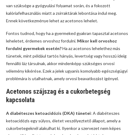
van szüksége a gyógyulási folyamat során, és a fokozott
kalóriafelhasználás miatt a zsírraktárak lebontása indul meg.
Ennek következménye lehet az acetonos lehelet.
Fontos tudnod, hogy ha a gyermeked gyakran tapasztal acetonos
leheletet, érdemes orvoshoz fordulni.
Mikor kell orvoshoz
fordulni gyermekek esetén?
Ha az acetonos lehelethez más
tünetek, mint például tartós hányás, levertség vagy hosszú ideig
fennálló láz társulnak, akkor mindenképp szükséges orvosi
vélemény kikérése. Ezek a jelek ugyanis komolyabb egészségügyi
problémára is utalhatnak, amely orvosi beavatkozást igényel.
Acetonos szájszag és a cukorbetegség
kapcsolata
A diabéteszes ketoacidózis (DKA) tünetei
: A diabéteszes
ketoacidózis egy súlyos, életet veszélyeztető állapot, amely a
cukorbetegeknél alakulhat ki. Ilyenkor a szervezet nem képes