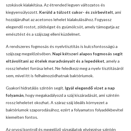
szokások kialakítása. Az étrended legyen változatos és
kiegyensúlyozott.
Kerüld a túlzott cukor- és zsírbevitelt
, ami
hozzájárulhat az acetonos lehelet kialakulásához. Fogyassz
elegendő rostot, zöldséget és gyümölcsöt, amely támogatja az
emésztést és a szájszag elleni küzdelmet.
A rendszeres fogmosás és nyelvtisztítás is kulcsfontosságú a
szájszag megelőzésében.
Napi kétszeri alapos fogmosás segít
eltávolítani az ételek maradványait és a lepedéket
, amely a
rossz lehelet forrása lehet. Ne feledkezz meg a nyelv tisztításáról
sem, mivel itt is felhalmozódhatnak baktériumok.
Gyakori hidratálás szintén segít.
Igyál elegendő vizet a nap
folyamán
, hogy megakadályozd a száj kiszáradását, ami szintén
rossz leheletet okozhat. A száraz száj ideális környezet a
baktériumok szaporodásához, ezért a folyamatos folyadékbevitel
kiemelten fontos.
Az orvosi kontroll és megelőző vizsgálatok elvégzése szintén