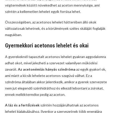
végtermékek között növekedhet az aceton mennyisége, ami
szintén a kellemetlen lehelet egyik forrása lehet.
Összességében, az acetonos lehelet hátterében álló okok
változatosak lehetnek, és a körülmények széles skáláját foglalják
magukban.
Gyermekkori acetonos lehelet és okai
A gyerekeknél tapasztalt acetonos lehelet gyakran aggodalomra
adhat okot, mivel jelezheti a szervezet valamilyen működési
zavarát.
Az acetonémiás hányás szindróma
az egyik gyakori ok,
ami miatt a kicsik lehelete acetonos szagúvá válhat. Ez a
szindróma általában akkor jelentkezik, amikor a gyerek szervezete
nem jut elegendő szénhidráthoz és elkezdi lebontani a zsírokat,
ennek mellékterméke pedig az aceton.
A láz és a fertőzések
szintén hozzájárulhatnak az acetonos
lehelet kialakulásához. Ilyenkor a szervezetnek több energiára