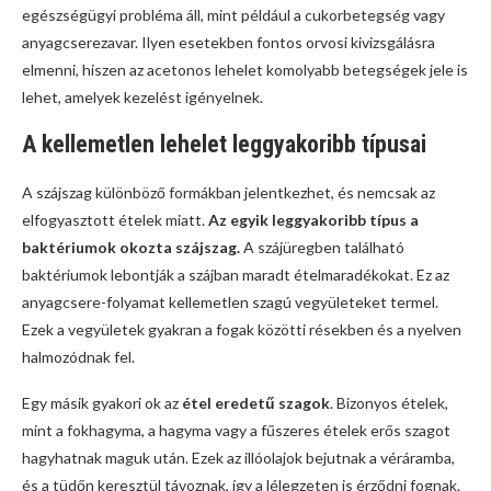
egészségügyi probléma áll, mint például a cukorbetegség vagy
anyagcserezavar. Ilyen esetekben fontos orvosi kivizsgálásra
elmenni, hiszen az acetonos lehelet komolyabb betegségek jele is
lehet, amelyek kezelést igényelnek.
A kellemetlen lehelet leggyakoribb típusai
A szájszag különböző formákban jelentkezhet, és nemcsak az
elfogyasztott ételek miatt.
Az egyik leggyakoribb típus a
baktériumok okozta szájszag.
A szájüregben található
baktériumok lebontják a szájban maradt ételmaradékokat. Ez az
anyagcsere-folyamat kellemetlen szagú vegyületeket termel.
Ezek a vegyületek gyakran a fogak közötti résekben és a nyelven
halmozódnak fel.
Egy másik gyakori ok az
étel eredetű szagok
. Bizonyos ételek,
mint a fokhagyma, a hagyma vagy a fűszeres ételek erős szagot
hagyhatnak maguk után. Ezek az illóolajok bejutnak a véráramba,
és a tüdőn keresztül távoznak, így a lélegzeten is érződni fognak.