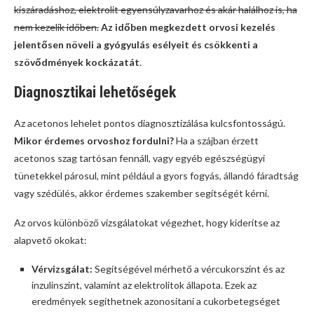
kiszáradáshoz, elektrolit egyensúlyzavarhoz és akár halálhoz is, ha
nem kezelik időben.
Az időben megkezdett orvosi kezelés
jelentősen növeli a gyógyulás esélyeit és csökkenti a
szövődmények kockázatát
.
Diagnosztikai lehetőségek
Az acetonos lehelet pontos diagnosztizálása kulcsfontosságú.
Mikor érdemes orvoshoz fordulni?
Ha a szájban érzett
acetonos szag tartósan fennáll, vagy egyéb egészségügyi
tünetekkel párosul, mint például a gyors fogyás, állandó fáradtság
vagy szédülés, akkor érdemes szakember segítségét kérni.
Az orvos különböző vizsgálatokat végezhet, hogy kiderítse az
alapvető okokat:
Vérvizsgálat:
Segítségével mérhető a vércukorszint és az
inzulinszint, valamint az elektrolitok állapota. Ezek az
eredmények segíthetnek azonosítani a cukorbetegséget